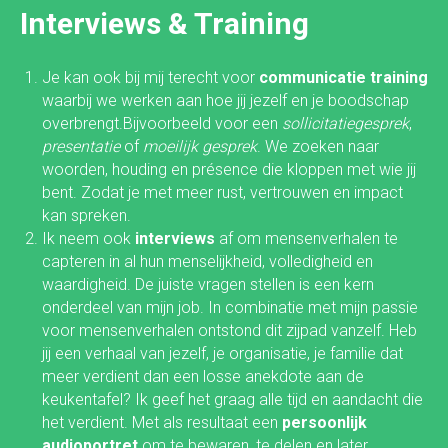
Interviews & Training
Je kan ook bij mij terecht voor
communicatie training
waarbij we werken aan hoe jij jezelf en je boodschap
overbrengt.Bijvoorbeeld voor een
sollicitatiegesprek
,
presentatie
of
moeilijk gesprek
. We zoeken naar
woorden, houding en présence die kloppen met wie jij
bent. Zodat je met meer rust, vertrouwen en impact
kan spreken.
Ik neem ook
interviews
af om mensenverhalen te
capteren in al hun menselijkheid, volledigheid en
waardigheid. De juiste vragen stellen is een kern
onderdeel van mijn job. In combinatie met mijn passie
voor mensenverhalen ontstond dit zijpad vanzelf. Heb
jij een verhaal van jezelf, je organisatie, je familie dat
meer verdient dan een losse anekdote aan de
keukentafel? Ik geef het graag alle tijd en aandacht die
het verdient. Met als resultaat een
persoonlijk
audioportret
om te bewaren, te delen en later