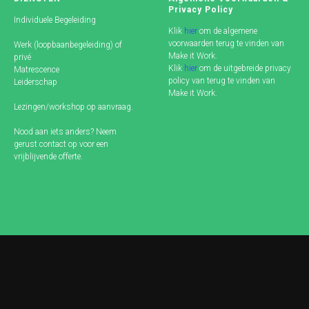
Privacy Policy
I
ndividuele Begeleiding
Klik
hier
om de algemene
voorwaarden terug te vinden van
Werk (loopbaanbegeleiding) of
Make it Work.
privé
Klik
hier
om de uitgebreide privacy
Matrescence
policy van terug te vinden van
Leiderschap
Make it Work.
Lezingen/workshop op aanvraag.
Nood aan iets anders? Neem
gerust contact op voor een
vrijblijvende offerte.