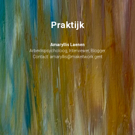
Praktijk
Amaryllis Laenen
Arbeidspsycholoog, Interviewer, Blogger
Contact: amaryllis@makeitwork.gent