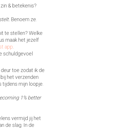
 zin & betekenis?
telt.
Benoem ze.
t te stellen? Welke
us maak het jezelf
st app
.
ie schuldgevoel
 deur toe zodat ik de
 bij het verzenden
s tijdens mijn loopje.
ecoming 1% better
ens vermijd jij het
 de slag. In de