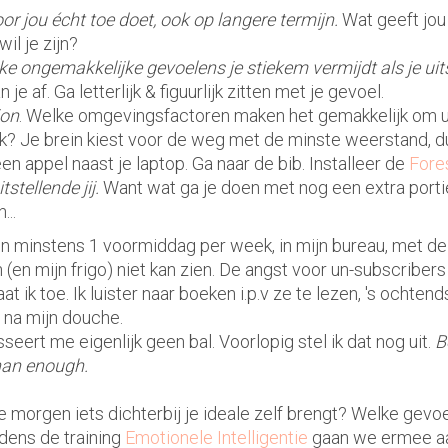
or jou écht toe doet, ook op langere termijn.
Wat geeft jou
il je zijn?
 ongemakkelijke gevoelens je stiekem vermijdt als je uits
 je af. Ga letterlijk & figuurlijk zitten met je gevoel.
ion
. Welke omgevingsfactoren maken het gemakkelijk om ui
k? Je brein kiest voor de weg met de minste weerstand, d
en appel naast je laptop. Ga naar de bib. Installeer de
Fore
tstellende jij.
Want wat ga je doen met nog een extra port
...
en minstens 1 voormiddag per week, in mijn bureau, met de
(en mijn frigo) niet kan zien. De angst voor un-subscribers
t ik toe. Ik luister naar boeken i.p.v ze te lezen, 's ochtend
t na mijn douche.
seert me eigenlijk geen bal. Voorlopig stel ik dat nog uit.
B
han enough.
e morgen iets dichterbij je ideale zelf brengt? Welke gevoel
jdens de training
Emotionele Intelligentie
gaan we ermee aan