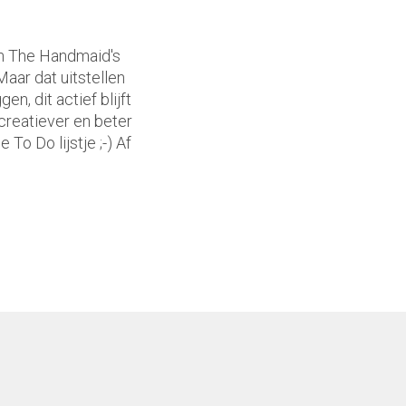
an The Handmaid's
Maar dat uitstellen
n, dit actief blijft
 creatiever en beter
 To Do lijstje ;-) Af