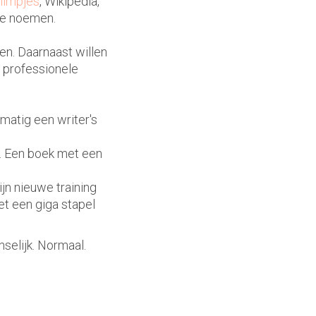
ilmpjes
, Wikipedia,
 te noemen.
en. Daarnaast willen
 professionele
matig een writer's
t. Een boek met een
jn nieuwe training
t een giga stapel
nselijk. Normaal.