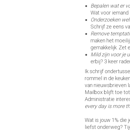
Bepalen wat er vo
Wat voor iemand w
Onderzoeken welke
Schrijf ze eens van
Remove temptat
maken het moeilij
gemakkelijk. Zet e
Mild zijn voor je ui
erbij? 3 keer raden
Ik schrijf ondertuss
rommel in de keuken 
van nieuwsbrieven laa
Mailbox blijft toe to
Administratie interes
every day is more t
Wat is jouw 1% die j
liefst onderweg? Ti