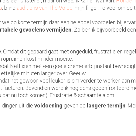
als een uitsteller, maar oh wee, ik kan er wat van.
Hondenf
s
, blind
auditions van The Voice
, mijn frigo...Te veel om op
 we op korte termijn daar een heleboel voordelen bij ervar
tabele gevoelens
vermijden.
Zo ben ik bijvoorbeeld een
.
Omdat dit gepaard gaat met ongeduld, frustratie en regel
en opruimen kost minder moeite.
at Netflixen met een goeie crème erbij instant bevredig
 ettelijke minuten langer over. Geeuw.
at het gewoon veel leuker is om verder te werken aan mi
et facturen. Bovendien word ik nog eens geconfronteerd me
u dat nu toch komen). Frustratie & schaamte alom.
 dingen uit die
voldoening
geven op
langere termijn
. Me