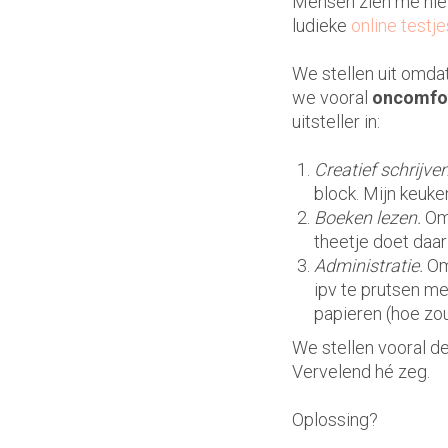
Mensen zien me niet 
ludieke
online testje
We stellen uit omdat
we vooral
oncomfor
uitsteller in:
Creatief schrijven
block. Mijn keuk
Boeken lezen.
Omd
theetje doet daar
Administratie.
Omd
ipv te prutsen m
papieren (hoe zo
We stellen vooral de
Vervelend hé zeg.
Oplossing?