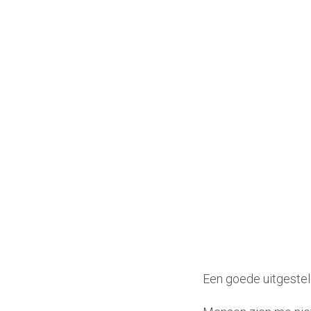
Praktijk
Audio Portretten
Blog & Podcast
Een goede uitgeste